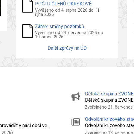
POČTU ČLENŮ OKRSKOVÉ
VOLEBNÍ KOMISE - VOLBY DO
Vyvěšeno od 4. srpna 2026 do 11.
října 2026
ZASTUPITELSTVA OBCE
Záměr směny pozemků.
Vyvěšeno od 24. července 2026 do
10. srpna 2026
Další zprávy na ÚD
Dětská skupina ZVONE
Dětská skupina ZVONE
Zveřejněno 21. července
Odvolání krizového sta
provádět v naší obci ve…
Odvolání krizového st
a 2026)
Zveřejněno 18. července