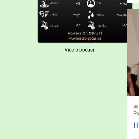
Více o počasí
au
Pu
H