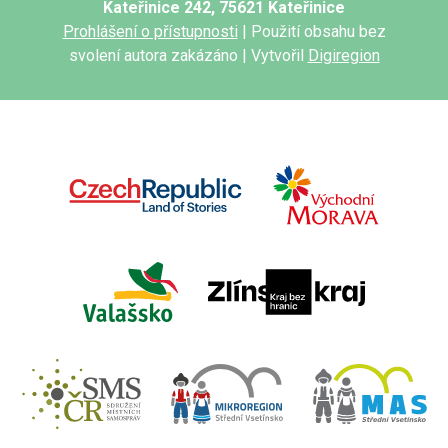
Kateřinice 242, 75621 Kateřinice
Prohlášení o přístupnosti
| Použití obsahu bez
svolení autora zakázáno | Vytvořil
Digiregion