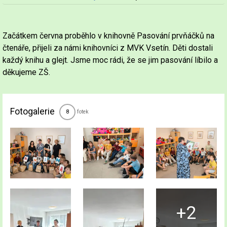
Nadpis článku
Začátkem června proběhlo v knihovně Pasování prvňáčků na
čtenáře, přijeli za námi knihovníci z MVK Vsetín. Děti dostali
každý knihu a glejt. Jsme moc rádi, že se jim pasování líbilo a
děkujeme ZŠ.
Fotogalerie
fotek
8
+2