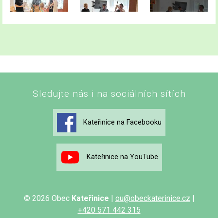
Sledujte nás i na sociálních sítích
Kateřinice na Facebooku
Kateřinice na YouTube
© 2026 Obec
Kateřinice
|
ou@obeckaterinice.cz
|
+420 571 442 315