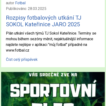
autor
Fotbal
Publikováno: 28.03.2025
Rozpisy fotbalových utkání TJ
SOKOL Kateřinice JARO 2025
Plán utkání všech týmů TJ Sokol Kateřinice. Termíny se
mohou během sezóny měnit, nejaktuálnější informace
najdete nejlépe v aplikaci "můj fotbal" případně na
www.fotbal.cz
Číst celý příspěvek