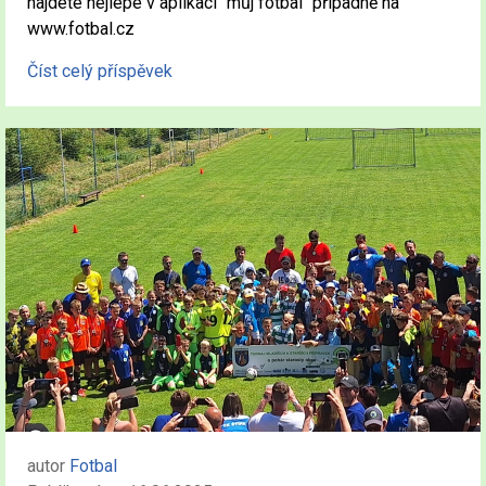
najdete nejlépe v aplikaci "můj fotbal" případně na
www.fotbal.cz
Číst celý příspěvek
autor
Fotbal