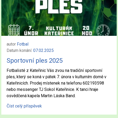
autor
Fotbal
Datum konání:
07.02.2025
Sportovní ples 2025
Fotbalisté z Kateřinic Vás zvou na tradiční sportovní
ples, který se koná v pátek 7. února v kulturním domě v
Kateřinicích. Prodej místenek na telefonu 602193598
nebo messenger TJ Sokol Kateřinice. K tanci hraje
osvědčená kapela Martin Láska Band.
Číst celý příspěvek