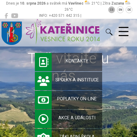
Dnes je
10. srpna 2026
a svátek má
Vavřinec
21°C | Zítra
Zuzana
26°C
CS
EN
DE
INFO: +420 571 442 315 |
Kateřinice
ou@obeckaterinice.cz
Tož vitajte u
KONTAKTY
nás…
SPOLKY A INSTITUCE
POPLATKY ON-LINE
AKCE A UDÁLOSTI
ZÁKLADNÍ ŠKOLA