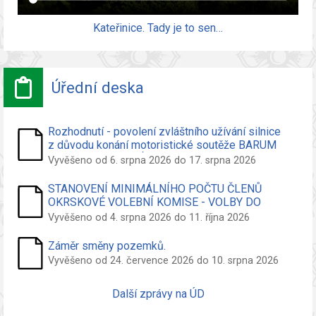
Kateřinice. Tady je to sen…
Úřední deska
Rozhodnutí - povolení zvláštního užívání silnice
z důvodu konání motoristické soutěže BARUM
CZECH RALLYE ZLÍN 16.8.2026
Vyvěšeno od 6. srpna 2026 do 17. srpna 2026
STANOVENÍ MINIMÁLNÍHO POČTU ČLENŮ
OKRSKOVÉ VOLEBNÍ KOMISE - VOLBY DO
ZASTUPITELSTVA OBCE
Vyvěšeno od 4. srpna 2026 do 11. října 2026
Záměr směny pozemků.
Vyvěšeno od 24. července 2026 do 10. srpna 2026
Další zprávy na ÚD