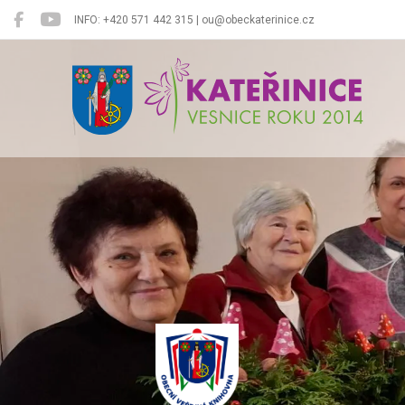
INFO: +420 571 442 315 | ou@obeckaterinice.cz
Kateřinice