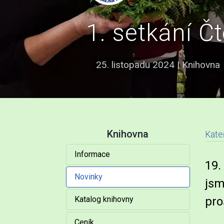
1. setkání Č
25. listopadu 2024
|
Knihovna
Knihovna
Kate
Informace
N
19.
Novinky
jsm
pro
Katalog knihovny
Ceník