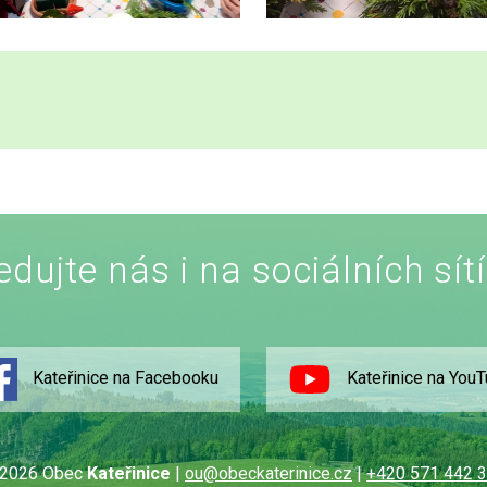
edujte nás i na sociálních sít
Kateřinice na Facebooku
Kateřinice na You
2026 Obec
Kateřinice
|
ou@obeckaterinice.cz
|
+420 571 442 