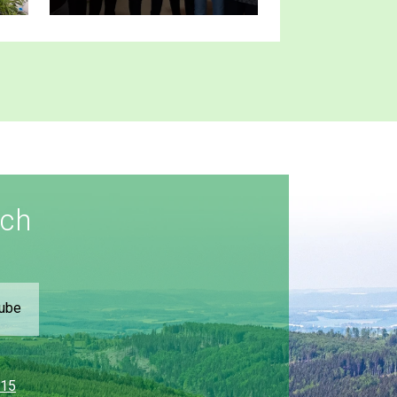
ích
Tube
315