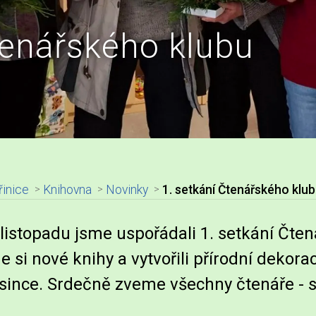
tenářského klubu
řinice
Knihovna
Novinky
1. setkání Čtenářského klu
adpis článku
 listopadu jsme uspořádali 1. setkání Čten
e si nové knihy a vytvořili přírodní dekorac
since. Srdečně zveme všechny čtenáře - s