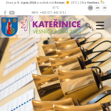
Dnes je
9. srpna 2026
a svátek má
Roman
23°C | Zítra
Vavřinec
31°C
CS
EN
DE
INFO: +420 571 442 315 |
Kateřinice
ou@obeckaterinice.cz