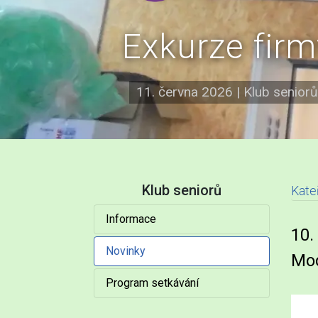
Exkurze fir
11. června 2026
|
Klub seniorů
Klub seniorů
Kate
Informace
N
10.
Novinky
Moc
Program setkávání