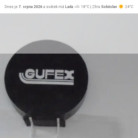
Dnes je
7. srpna 2026
a svátek má
Lada
18°C | Zítra
Soběslav
24°C