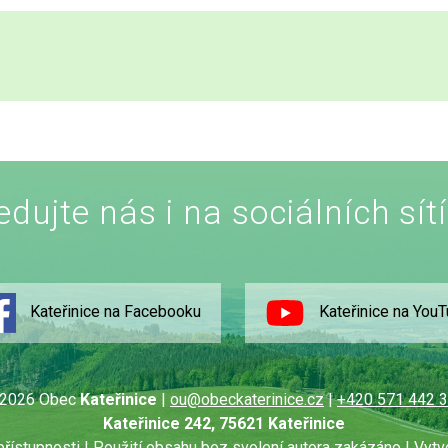
edujte nás i na sociálních sít
Kateřinice na Facebooku
Kateřinice na You
2026 Obec
Kateřinice
|
ou@obeckaterinice.cz
|
+420 571 442 
Kateřinice 242, 75621 Kateřinice
přístupnosti
| Použití obsahu bez svolení autora zakázáno | Vytv