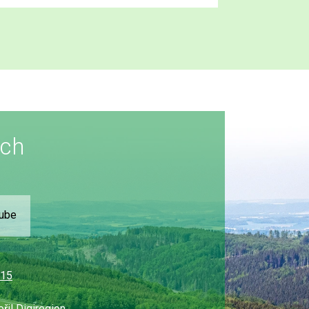
ích
Tube
315
ořil
Digiregion