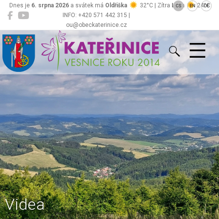
Dnes je
6. srpna 2026
a svátek má
Oldřiška
32°C | Zítra
Lada
24°C
CS
EN
DE
INFO: +420 571 442 315 |
ou@obeckaterinice.cz
Kateřinice
Videa