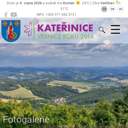
Dnes je
9. srpna 2026
a svátek má
Roman
24°C | Zítra
Vavřinec
31°C
CS
EN
DE
INFO: +420 571 442 315 |
Kateřinice
ou@obeckaterinice.cz
Fotogalerie