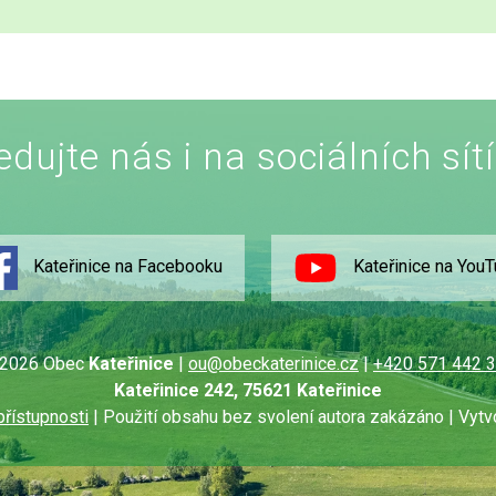
edujte nás i na sociálních sít
Kateřinice na Facebooku
Kateřinice na You
2026 Obec
Kateřinice
|
ou@obeckaterinice.cz
|
+420 571 442 
Kateřinice 242, 75621 Kateřinice
přístupnosti
| Použití obsahu bez svolení autora zakázáno | Vytv