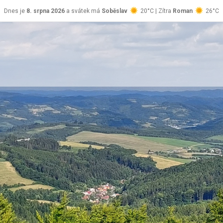
Dnes je
8. srpna 2026
a svátek má
Soběslav
20°C | Zítra
Roman
26°C