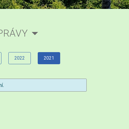
PRÁVY
2022
2021
í.