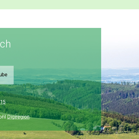
ích
Tube
315
ořil
Digiregion