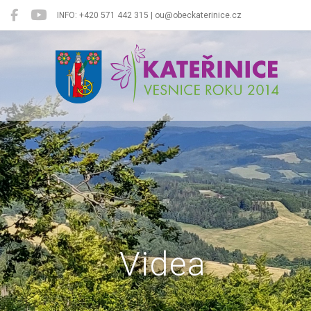
INFO: +420 571 442 315 | ou@obeckaterinice.cz
Kateřinice
Videa