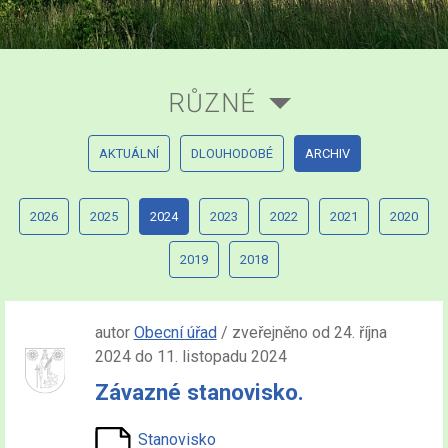
RŮZNÉ
AKTUÁLNÍ
DLOUHODOBÉ
ARCHIV
2026
2025
2024
2023
2022
2021
2020
2019
2018
autor
Obecní úřad
/ zveřejněno od 24. října
2024 do 11. listopadu 2024
Závazné stanovisko.
Stanovisko