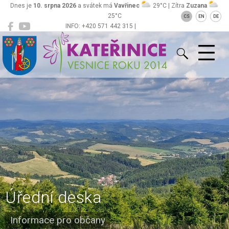
Dnes je
10. srpna 2026
a svátek má
Vavřinec
29°C | Zítra
Zuzana
25°C
CS
EN
DE
INFO: +420 571 442 315 |
Kateřinice
ou@obeckaterinice.cz
Úřední deska
Informace pro občany