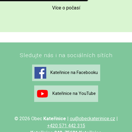
Více o počasí
Sledujte nás i na sociálních sítích
Kateřinice na Facebooku
Kateřinice na YouTube
© 2026 Obec
Kateřinice
|
ou@obeckaterinice.cz
|
+420 571 442 315