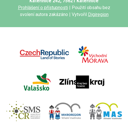
Kateřinice 242, 75621 Kateřinice
Prohlášení o přístupnosti
| Použití obsahu bez
svolení autora zakázáno | Vytvořil
Digiregion