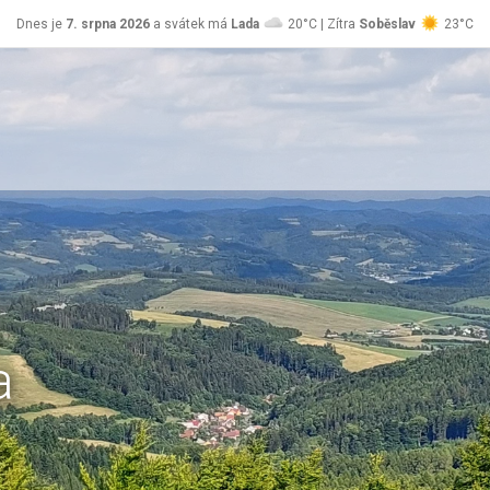
Dnes je
7. srpna 2026
a svátek má
Lada
20°C | Zítra
Soběslav
23°C
a