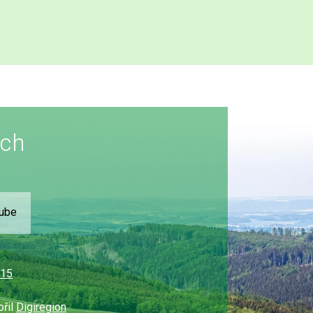
ích
Tube
315
ořil
Digiregion