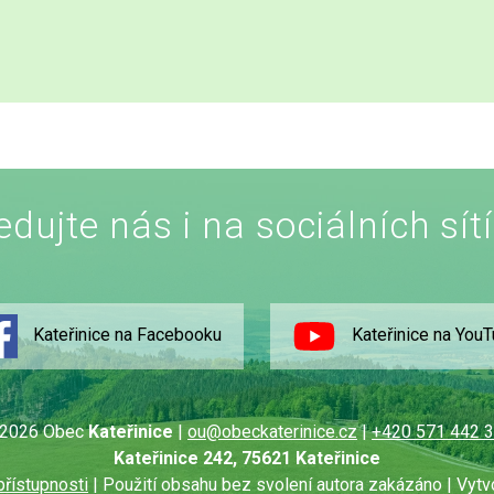
edujte nás i na sociálních sít
Kateřinice na Facebooku
Kateřinice na You
2026 Obec
Kateřinice
|
ou@obeckaterinice.cz
|
+420 571 442 
Kateřinice 242, 75621 Kateřinice
přístupnosti
| Použití obsahu bez svolení autora zakázáno | Vytv