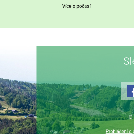
Více o počasí
Sl
© 
Prohlášení o 