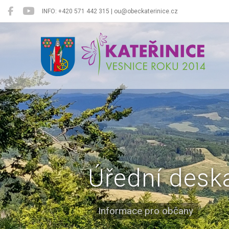
INFO: +420 571 442 315 | ou@obeckaterinice.cz
Kateřinice
Úřední desk
Informace pro občany