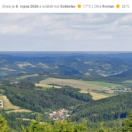
Dnes je
8. srpna 2026
a svátek má
Soběslav
17°C | Zítra
Roman
26°C
a