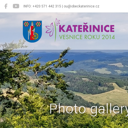
INFO: +420 571 442 315 | ou@obeckaterinice.cz
Kateřinice
Photo galler