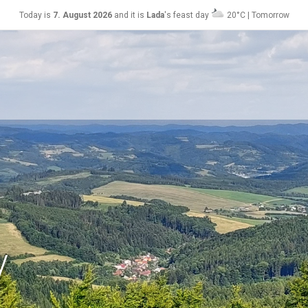
Today is
7. August 2026
and it is
Lada
's feast day
20°C | Tomorrow
Soběslav
24°C
y