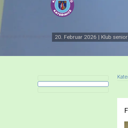
20. Februar 2026
|
Klub senio
Kate
F