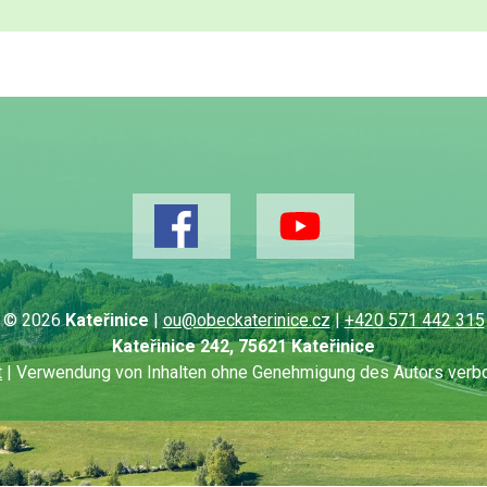
© 2026
Kateřinice
|
ou@obeckaterinice.cz
|
+420 571 442 315
Kateřinice 242, 75621 Kateřinice
t
| Verwendung von Inhalten ohne Genehmigung des Autors verbot