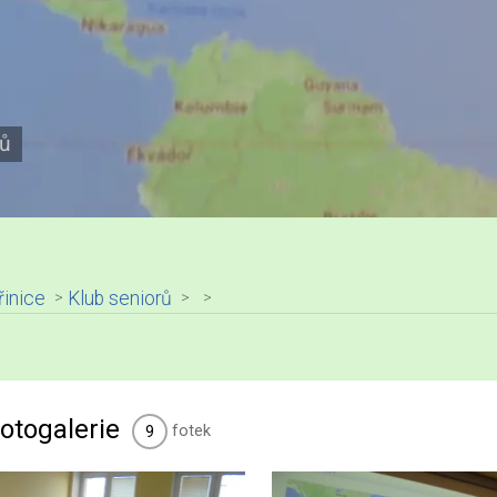
rů
řinice
Klub seniorů
otogalerie
fotek
9