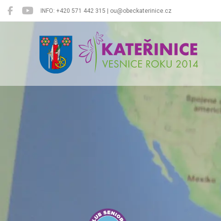
INFO: +420 571 442 315 | ou@obeckaterinice.cz
Kateřinice