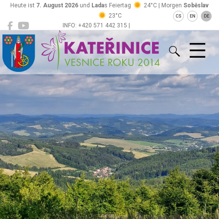
Heute ist
7. August 2026
und
Lada
s Feiertag
24°C | Morgen
Soběslav
23°C
CS
EN
DE
INFO: +420 571 442 315 |
Kateřinice
ou@obeckaterinice.cz