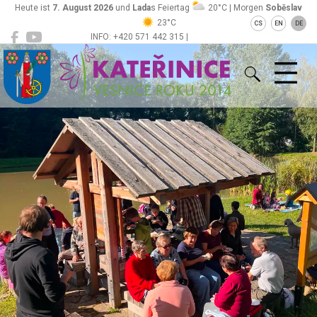
Heute ist
7. August 2026
und
Lada
s Feiertag
20°C | Morgen
Soběslav
23°C
CS
EN
DE
INFO: +420 571 442 315 |
Kateřinice
ou@obeckaterinice.cz