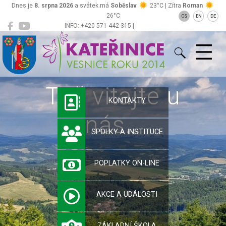
Dnes je
8. srpna 2026
a svátek má
Soběslav
23°C | Zítra
Roman
26°C
CS
EN
DE
INFO: +420 571 442 315 |
Kateřinice
ou@obeckaterinice.cz
Tož vitajte u
KONTAKTY
nás…
SPOLKY A INSTITUCE
POPLATKY ON-LINE
AKCE A UDÁLOSTI
ZÁKLADNÍ ŠKOLA