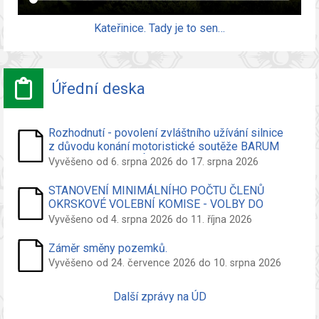
Kateřinice. Tady je to sen…
Úřední deska
Rozhodnutí - povolení zvláštního užívání silnice
z důvodu konání motoristické soutěže BARUM
CZECH RALLYE ZLÍN 16.8.2026
Vyvěšeno od 6. srpna 2026 do 17. srpna 2026
STANOVENÍ MINIMÁLNÍHO POČTU ČLENŮ
OKRSKOVÉ VOLEBNÍ KOMISE - VOLBY DO
ZASTUPITELSTVA OBCE
Vyvěšeno od 4. srpna 2026 do 11. října 2026
Záměr směny pozemků.
Vyvěšeno od 24. července 2026 do 10. srpna 2026
Další zprávy na ÚD