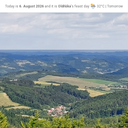
Today is
6. August 2026
and it is
Oldřiška
's feast day
32°C | Tomorrow
Lada
24°C