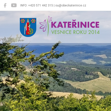
INFO: +420 571 442 315 | ou@obeckaterinice.cz
Kateřinice