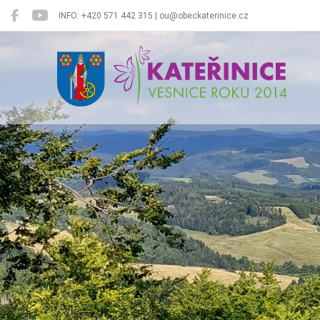
INFO: +420 571 442 315 | ou@obeckaterinice.cz
Kateřinice