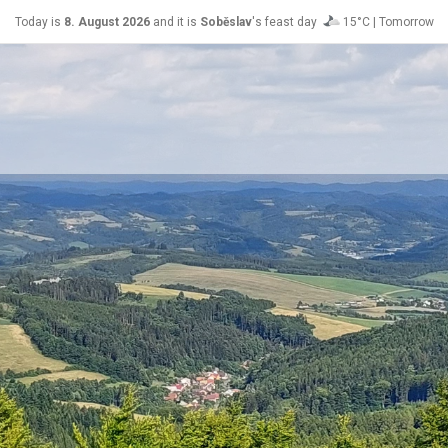
Today is
8. August 2026
and it is
Soběslav
's feast day
15°C | Tomorrow
Roman
26°C