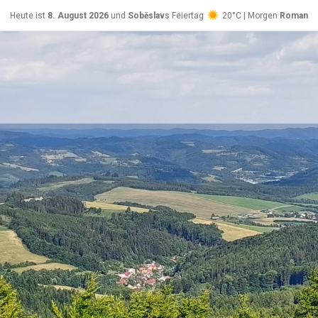
Heute ist
8. August 2026
und
Soběslav
s Feiertag
20°C | Morgen
Roman
26°C