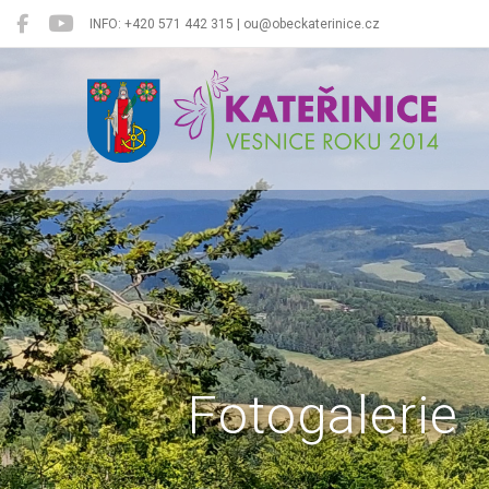
INFO: +420 571 442 315 | ou@obeckaterinice.cz
Kateřinice
Fotogalerie