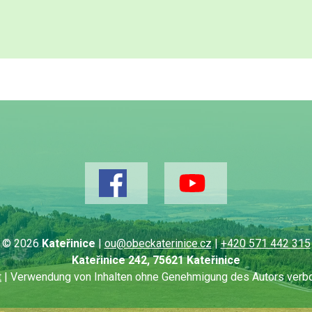
© 2026
Kateřinice
|
ou@obeckaterinice.cz
|
+420 571 442 315
Kateřinice 242, 75621 Kateřinice
t
| Verwendung von Inhalten ohne Genehmigung des Autors verbot