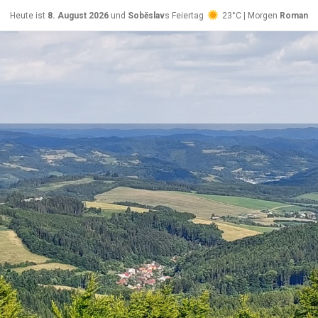
Heute ist
8. August 2026
und
Soběslav
s Feiertag
23°C | Morgen
Roman
26°C