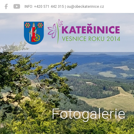
INFO: +420 571 442 315 | ou@obeckaterinice.cz
Kateřinice
Fotogalerie