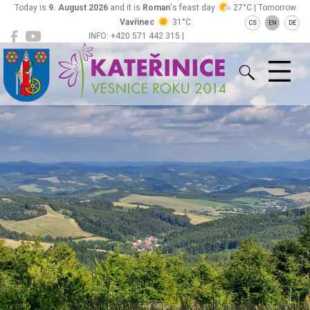
Today is
9. August 2026
and it is
Roman
's feast day
27°C | Tomorrow
Vavřinec
31°C
CS
EN
DE
INFO: +420 571 442 315 |
Kateřinice
ou@obeckaterinice.cz