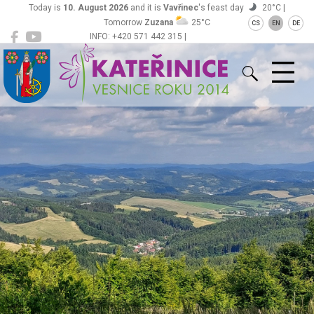
Today is
10. August 2026
and it is
Vavřinec
's feast day
20°C |
Tomorrow
Zuzana
25°C
CS
EN
DE
INFO: +420 571 442 315 |
Kateřinice
ou@obeckaterinice.cz