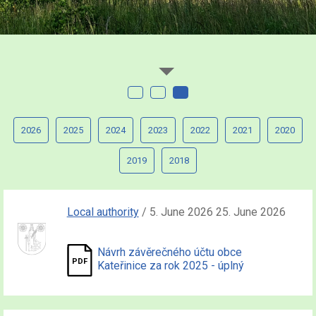
2026
2025
2024
2023
2022
2021
2020
2019
2018
Local authority
/ 5. June 2026 25. June 2026
Návrh závěrečného účtu obce
Kateřinice za rok 2025 - úplný