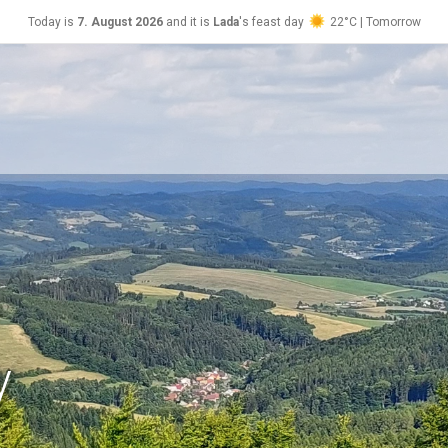
Today is
7. August 2026
and it is
Lada
's feast day
22°C | Tomorrow
Soběslav
23°C
y