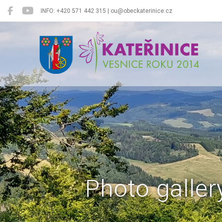
INFO: +420 571 442 315 | ou@obeckaterinice.cz
Kateřinice
Photo galler