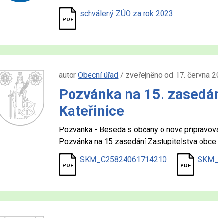
schválený ZÚO za rok 2023
autor
Obecní úřad
/ zveřejněno od 17. června 
Pozvánka na 15. zasedán
Kateřinice
Pozvánka - Beseda s občany o nově připravo
Pozvánka na 15 zasedání Zastupitelstva obce 
SKM_C25824061714210
SKM_