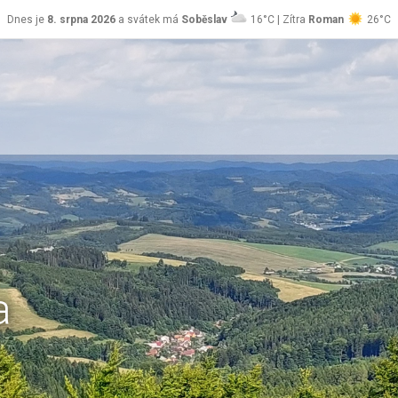
Dnes je
8. srpna 2026
a svátek má
Soběslav
16°C | Zítra
Roman
26°C
a