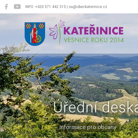
INFO: +420 571 442 315 | ou@obeckaterinice.cz
Kateřinice
Úřední desk
Informace pro občany