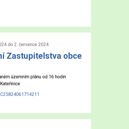
2024 do 2. července 2024
í Zastupitelstva obce
vaném územním plánu od 16 hodin
Kateřinice
C25824061714211