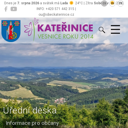
Dnes je
7. srpna 2026
a svátek má
Lada
24°C | Zítra
Soběslav
23°C
CS
EN
DE
INFO: +420 571 442 315 |
ou@obeckaterinice.cz
Kateřinice
Úřední deska
Informace pro občany