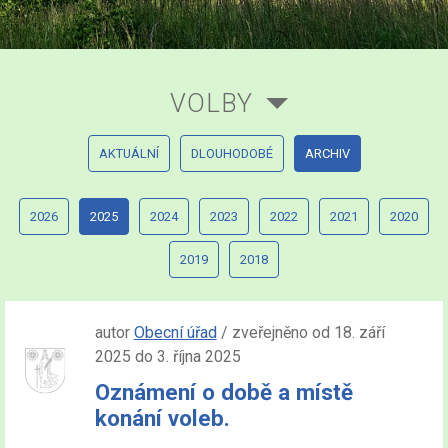
VOLBY
AKTUÁLNÍ
DLOUHODOBÉ
ARCHIV
2026
2025
2024
2023
2022
2021
2020
2019
2018
autor
Obecní úřad
/ zveřejněno od 18. září
2025 do 3. října 2025
Oznámení o době a místě
konání voleb.