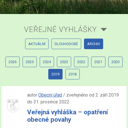
VEŘEJNÉ VYHLÁŠKY
AKTUÁLNÍ
DLOUHODOBÉ
ARCHIV
2026
2025
2024
2023
2022
2021
2020
2019
2018
autor
Obecní úřad
/ zveřejněno od 2. září 2019
do 31. prosince 2022
Veřejná vyhláška – opatření
obecné povahy