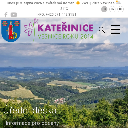
Dnes je
9. srpna 2026
a svátek má
Roman
24°C | Zítra
Vavřinec
31°C
CS
EN
DE
INFO: +420 571 442 315 |
Kateřinice
ou@obeckaterinice.cz
Úřední deska
Informace pro občany