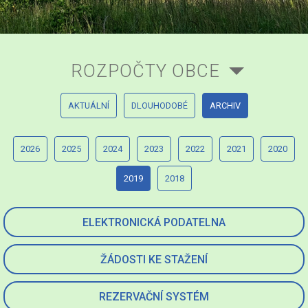
ROZPOČTY OBCE
AKTUÁLNÍ
DLOUHODOBÉ
ARCHIV
2026
2025
2024
2023
2022
2021
2020
2019
2018
ELEKTRONICKÁ PODATELNA
ŽÁDOSTI KE STAŽENÍ
REZERVAČNÍ SYSTÉM