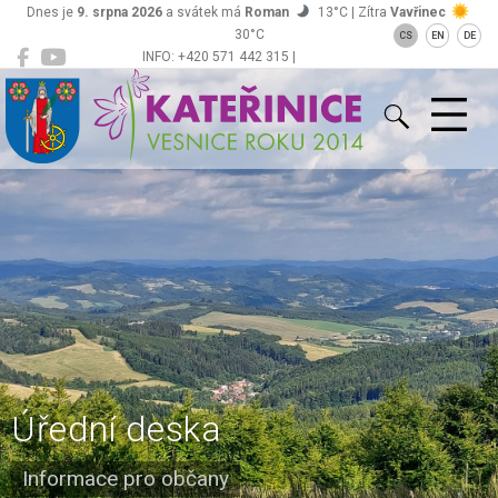
Dnes je
9. srpna 2026
a svátek má
Roman
13°C | Zítra
Vavřinec
30°C
CS
EN
DE
INFO: +420 571 442 315 |
Kateřinice
ou@obeckaterinice.cz
Úřední deska
Informace pro občany