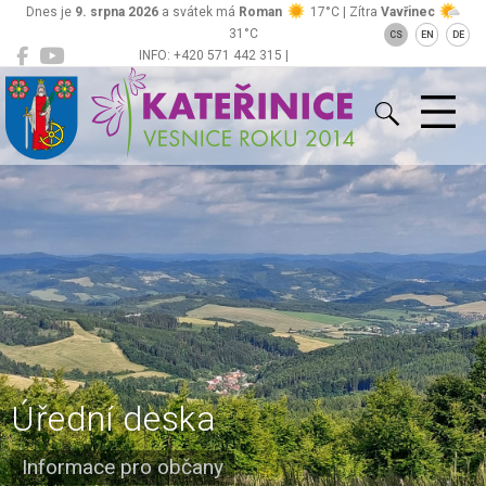
Dnes je
9. srpna 2026
a svátek má
Roman
17°C | Zítra
Vavřinec
31°C
CS
EN
DE
INFO: +420 571 442 315 |
Kateřinice
ou@obeckaterinice.cz
Úřední deska
Informace pro občany