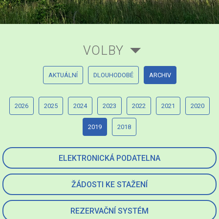
VOLBY
AKTUÁLNÍ
DLOUHODOBÉ
ARCHIV
2026
2025
2024
2023
2022
2021
2020
2019
2018
ELEKTRONICKÁ PODATELNA
ŽÁDOSTI KE STAŽENÍ
REZERVAČNÍ SYSTÉM