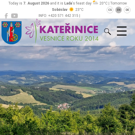
Today is
7. August 2026
and it is
Lada
's feast day
20°C | Tomorrow
Soběslav
23°C
CS
EN
DE
INFO: +420 571 442 315 |
Kateřinice
ou@obeckaterinice.cz