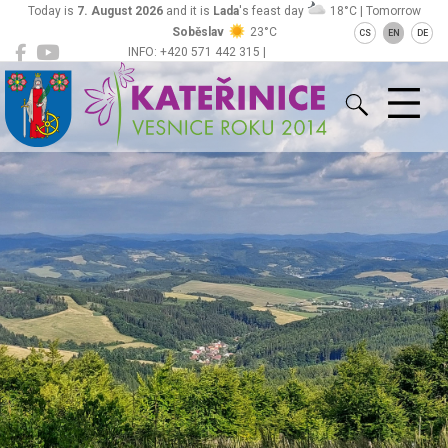
Today is
7. August 2026
and it is
Lada
's feast day
18°C | Tomorrow
Soběslav
23°C
CS
EN
DE
INFO: +420 571 442 315 |
Kateřinice
ou@obeckaterinice.cz