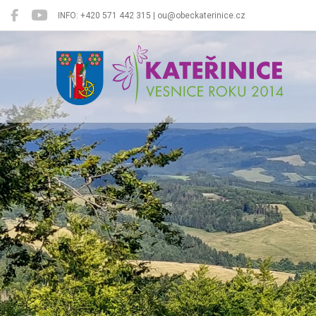
INFO: +420 571 442 315 | ou@obeckaterinice.cz
Kateřinice