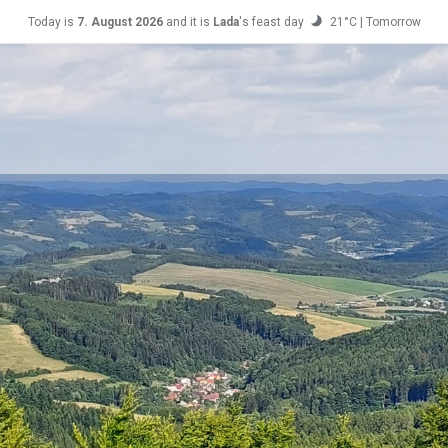
Today is
7. August 2026
and it is
Lada
's feast day
21°C | Tomorrow
Soběslav
23°C