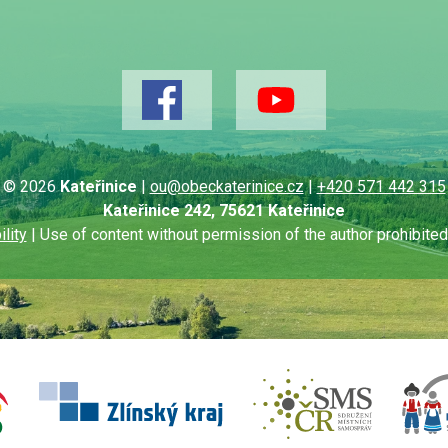
© 2026
Kateřinice
|
ou@obeckaterinice.cz
|
+420 571 442 315
Kateřinice 242, 75621 Kateřinice
lity
| Use of content without permission of the author prohibite