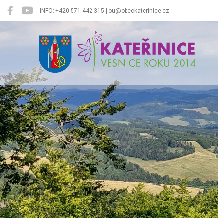
INFO: +420 571 442 315 | ou@obeckaterinice.cz
Kateřinice