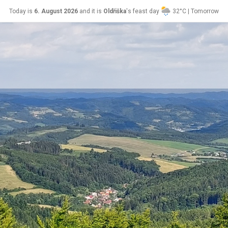
Today is
6. August 2026
and it is
Oldřiška
's feast day
32°C | Tomorrow
Lada
24°C