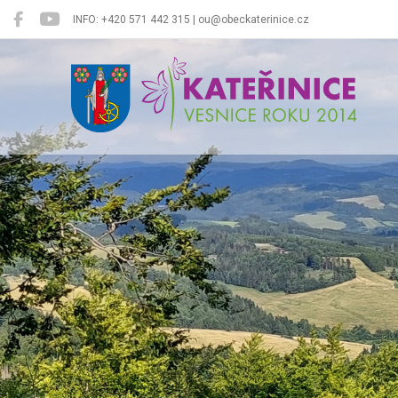
INFO: +420 571 442 315 | ou@obeckaterinice.cz
Kateřinice