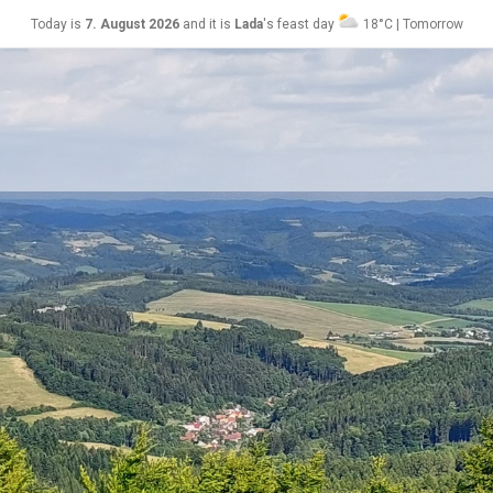
Today is
7. August 2026
and it is
Lada
's feast day
18°C | Tomorrow
Soběslav
24°C