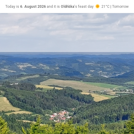
Today is
6. August 2026
and it is
Oldřiška
's feast day
21°C | Tomorrow
Lada
24°C