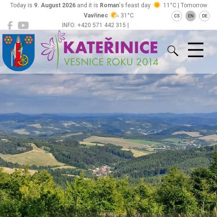
Today is
9. August 2026
and it is
Roman
's feast day
11°C | Tomorrow
Vavřinec
31°C
CS
EN
DE
INFO: +420 571 442 315 |
Kateřinice
ou@obeckaterinice.cz