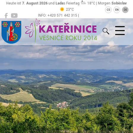
Heute ist
7. August 2026
und
Lada
s Feiertag
18°C | Morgen
Soběslav
23°C
CS
EN
DE
INFO: +420 571 442 315 |
Kateřinice
ou@obeckaterinice.cz