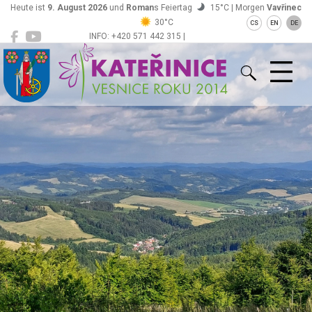
Heute ist
9. August 2026
und
Roman
s Feiertag
15°C | Morgen
Vavřinec
30°C
CS
EN
DE
INFO: +420 571 442 315 |
Kateřinice
ou@obeckaterinice.cz