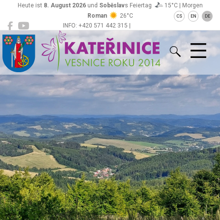
Heute ist
8. August 2026
und
Soběslav
s Feiertag
15°C | Morgen
Roman
26°C
CS
EN
DE
INFO: +420 571 442 315 |
Kateřinice
ou@obeckaterinice.cz