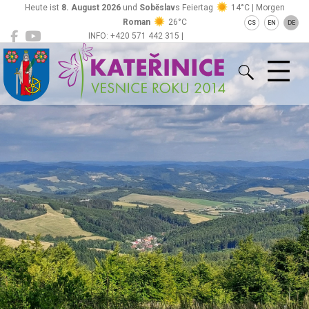
Heute ist
8. August 2026
und
Soběslav
s Feiertag
14°C | Morgen
Roman
26°C
CS
EN
DE
INFO: +420 571 442 315 |
Kateřinice
ou@obeckaterinice.cz