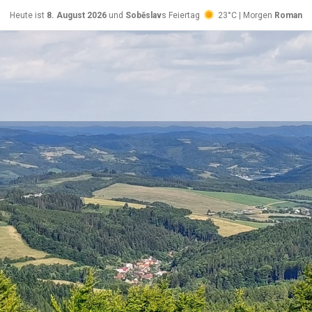
Heute ist
8. August 2026
und
Soběslav
s Feiertag
23°C | Morgen
Roman
26°C