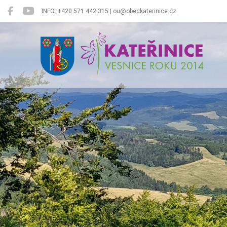
INFO: +420 571 442 315 | ou@obeckaterinice.cz
Kateřinice