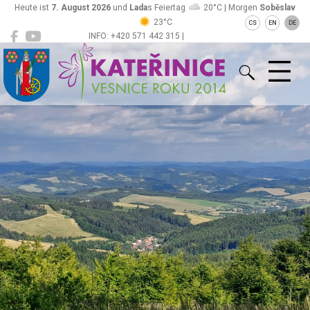
Heute ist
7. August 2026
und
Lada
s Feiertag
20°C | Morgen
Soběslav
23°C
CS
EN
DE
INFO: +420 571 442 315 |
Kateřinice
ou@obeckaterinice.cz