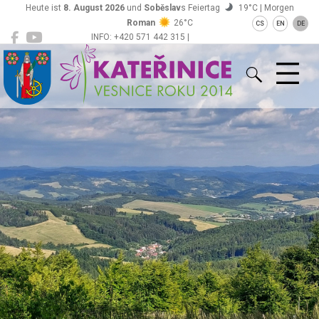
Heute ist
8. August 2026
und
Soběslav
s Feiertag
19°C | Morgen
Roman
26°C
CS
EN
DE
INFO: +420 571 442 315 |
Kateřinice
ou@obeckaterinice.cz