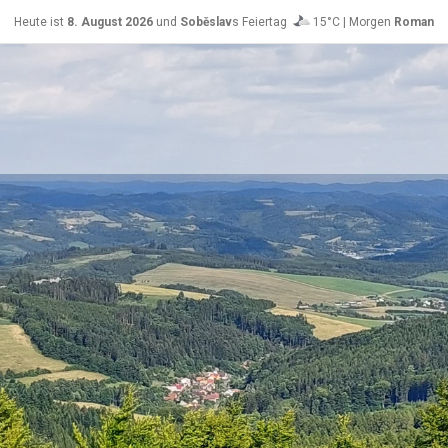
Heute ist
8. August 2026
und
Soběslav
s Feiertag
15°C | Morgen
Roman
26°C