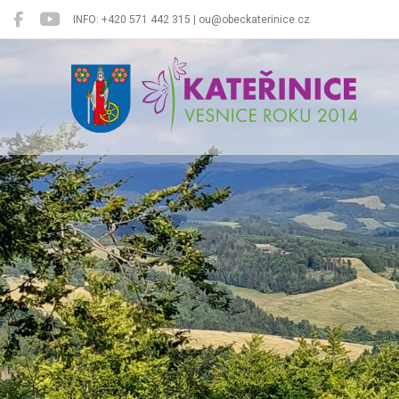
INFO: +420 571 442 315 | ou@obeckaterinice.cz
Kateřinice