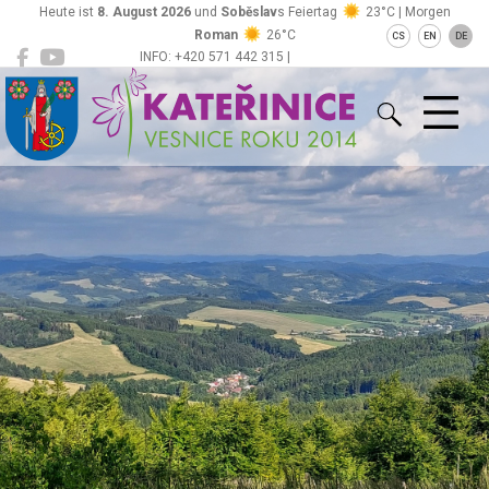
Heute ist
8. August 2026
und
Soběslav
s Feiertag
23°C | Morgen
Roman
26°C
CS
EN
DE
INFO: +420 571 442 315 |
Kateřinice
ou@obeckaterinice.cz