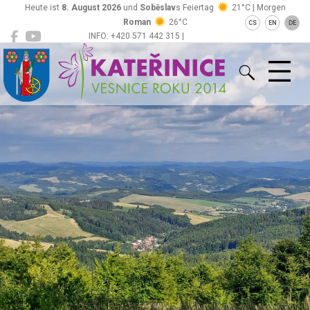
Heute ist
8. August 2026
und
Soběslav
s Feiertag
21°C | Morgen
Roman
26°C
CS
EN
DE
INFO: +420 571 442 315 |
Kateřinice
ou@obeckaterinice.cz