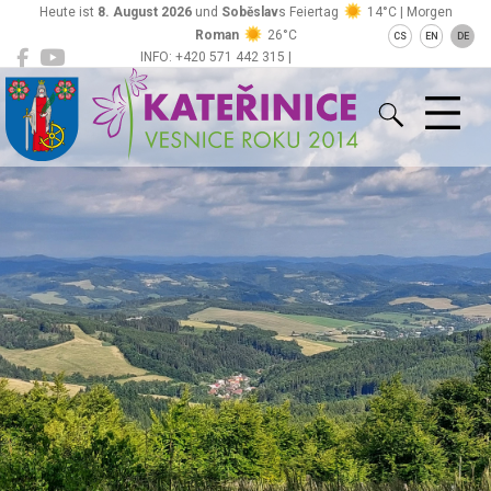
Heute ist
8. August 2026
und
Soběslav
s Feiertag
14°C | Morgen
Roman
26°C
CS
EN
DE
INFO: +420 571 442 315 |
Kateřinice
ou@obeckaterinice.cz