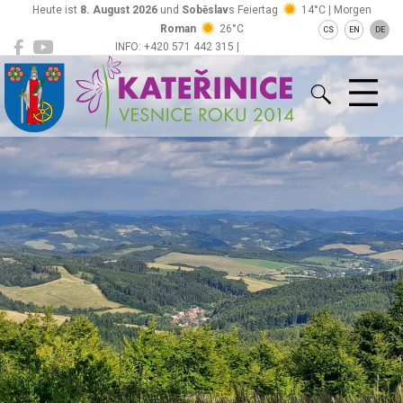
Heute ist
8. August 2026
und
Soběslav
s Feiertag
14°C | Morgen
Roman
26°C
CS
EN
DE
INFO: +420 571 442 315 |
Kateřinice
ou@obeckaterinice.cz